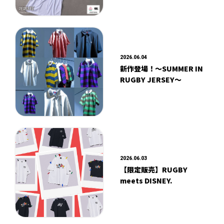
2026.06.04
新作登場！～SUMMER IN
RUGBY JERSEY～
2026.06.03
【限定販売】RUGBY
meets DISNEY.