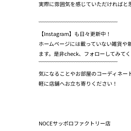
実際に雰囲気を感じていただければと
﹋﹋﹋﹋﹋﹋﹋﹋﹋﹋﹋﹋﹋﹋﹋
【Instagram】も日々更新中！
ホームページには載っていない雑貨や
ます。是非check、フォローしてみて
﹋﹋﹋﹋﹋﹋﹋﹋﹋﹋﹋﹋﹋﹋﹋
気になることやお部屋のコーディネー
軽に店舗へお立ち寄りください！
NOCEサッポロファクトリー店