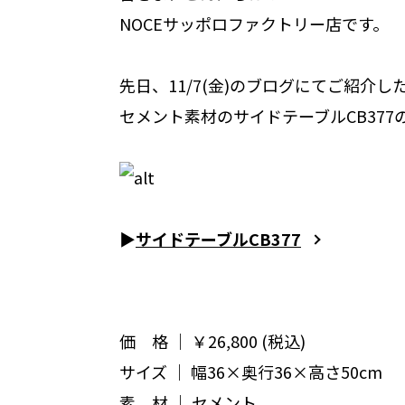
NOCEサッポロファクトリー店です。
先日、11/7(金)のブログにてご紹介
2026.07.03
2026
セメント素材のサイドテーブルCB377
ン ロングセ
【フワッと身体を包み込むカウ
【
ーブル】
チソファ】
▶︎
サイドテーブルCB377
価 格 ｜ ￥26,800 (税込)
サイズ ｜ 幅36×奥行36×高さ50cm
素 材 ｜ セメント