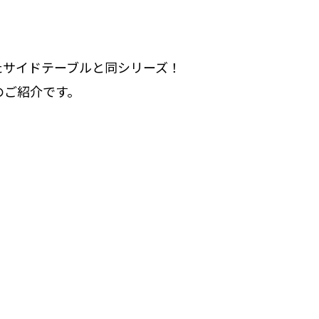
したサイドテーブルと同シリーズ！
.07.30
2026.07.16
のご紹介です。
新商品 大理石ランプ】
【天然木×アイアン ロン
ラーダイニングテーブル】