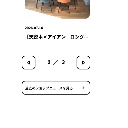
2026.07.03
2026.07.30
グセ
【フワッと身体を包み込むカウ
【新商品 
チソファ】
3
3
過去のショップニュースを見る