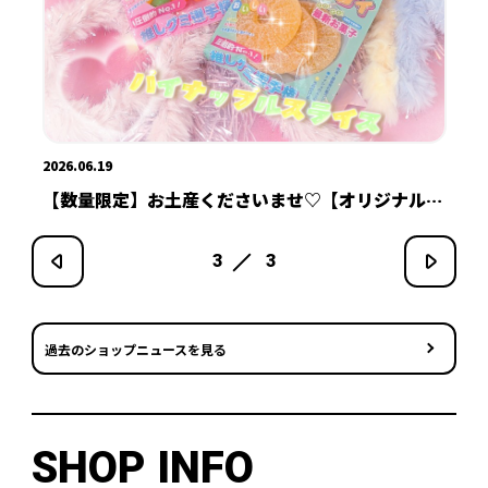
20
【
2026.07.22
し
商
【新商品】氷キャンディに溶けないチョコ！？夏に
ぴったりなお菓子がでたぞ～！【お土産】
1
3
過去のショップニュースを見る
SHOP INFO