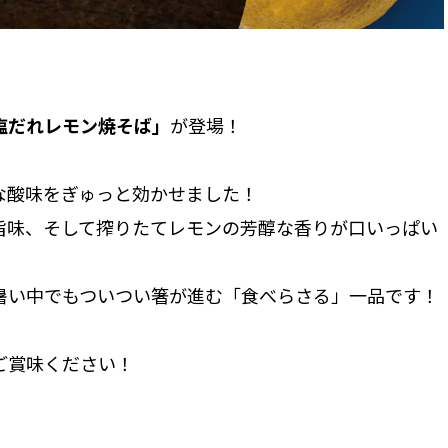
塩だれレモン焼そば」
が登場！
な酸味をぎゅっと効かせました！
旨味、そして搾りたてレモンの芳醇な香りが口いっぱい
暑い中でもついつい箸が進む「食べらさる」一品です！
ご賞味ください！
）