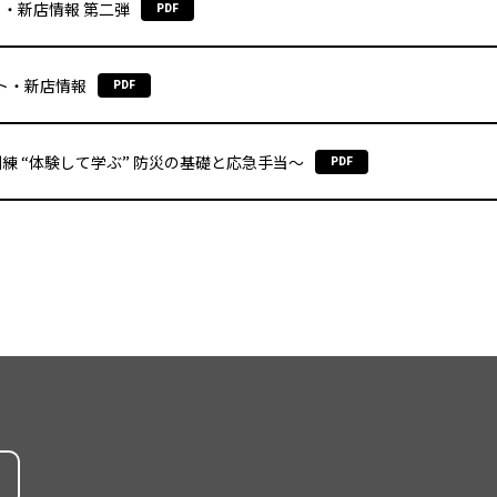
・新店情報 第二弾
PDF
ト・新店情報
PDF
 “体験して学ぶ” 防災の基礎と応急手当～
PDF