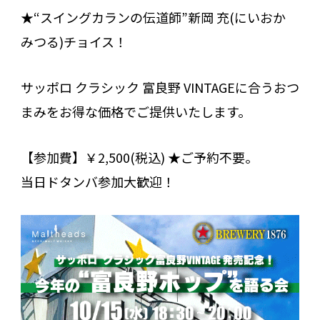
★“
スイングカランの伝道師
”
新岡 充
(
にいおか
みつる
)
チョイス！
サッポロ クラシック 富良野
VINTAGE
に合うおつ
まみをお得な価格でご提供いたします。
【参加費】
￥2,500
(
税込
) ★
ご予約不要。
当日ドタンバ参加大歓迎！