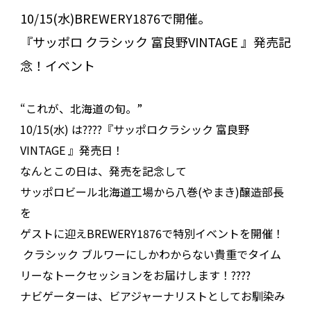
10/15(
水
)BREWERY1876
で開催。
『サッポロ クラシック 富良野
VINTAGE
』発売記
念！イベント
“これが、北海道の旬。
”
10/15(
水
)
は
????
『サッポロクラシック 富良野
VINTAGE
』発売日！
なんとこの日は、発売を記念して
サッポロビール北海道工場から八巻
(
やまき
)
醸造部長
を
ゲストに迎え
BREWERY1876
で特別イベントを開催！
クラシック ブルワーにしかわからない貴重でタイム
リーなトークセッションをお届けします！
????
ナビゲーターは、ビアジャーナリストとしてお馴染み