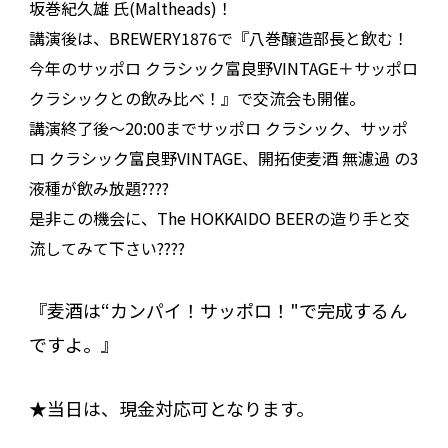
坂巻紀久雄 氏
(Maltheads)
！
講演後は、
BREWERY1876
で『八巻醸造部長と飲む！
今年のサッポロ クラシック富良野
VINTAGE
＋サッポロ
クラシックとの飲み比べ！』で交流会も開催。
講演終了後～
20:00
までサッポロ クラシック、サッポ
ロ クラシック富良野
VINTAGE
、開拓使麦酒 無濾過 の
3
液種が飲み放題
????
是非この機会に、
The HOKKAIDO BEER
の造り手と交
流してみて下さい
????
『麦酒は
“
カンパイ！サッポロ！
"
で完成するん
ですよ。』
★
当日は、現金対応可となります。