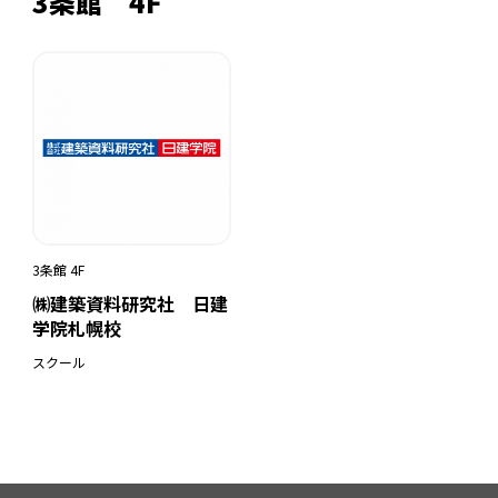
3条館 4F
3条館 4F
㈱建築資料研究社 日建
学院札幌校
スクール